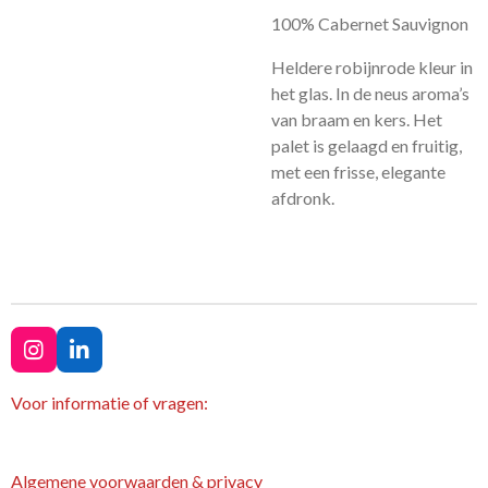
100% Cabernet Sauvignon
Heldere robijnrode kleur in
het glas. In de neus aroma’s
van braam en kers. Het
palet is gelaagd en fruitig,
met een frisse, elegante
afdronk.
I
L
n
i
s
n
Voor informatie of vragen:
t
k
a
e
g
d
Algemene voorwaarden & privacy
r
I