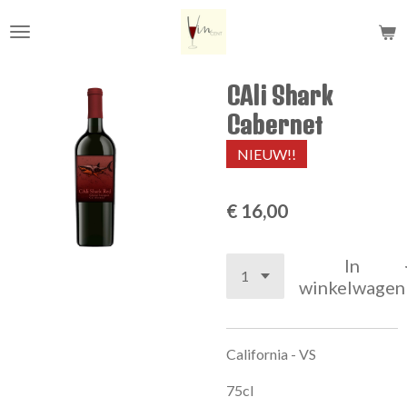
Ga
direct
naar
de
CAli Shark
hoofdinhoud
Cabernet
NIEUW!!
€ 16,00
In
winkelwagen
California - VS
75cl