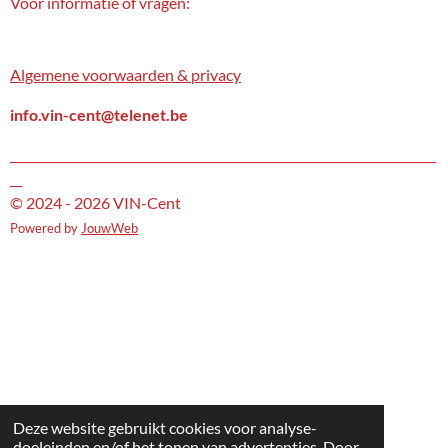
s
n
Voor informatie of vragen:
t
k
a
e
g
d
Algemene voorwaarden & privacy
r
I
a
n
m
info.vin-cent@telenet.be
_______________________________________________________________________
__
© 2024 - 2026 VIN-Cent
Powered by
JouwWeb
Deze website gebruikt cookies voor analyse-
doeleinden en/of het tonen van advertenties. Door