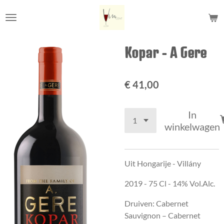
Ga
direct
naar
de
Kopar - A Gere
hoofdinhoud
€ 41,00
In
winkelwagen
Uit Hongarije - Villány
2019 - 75 Cl - 14% Vol.Alc.
Druiven: Cabernet
Sauvignon – Cabernet