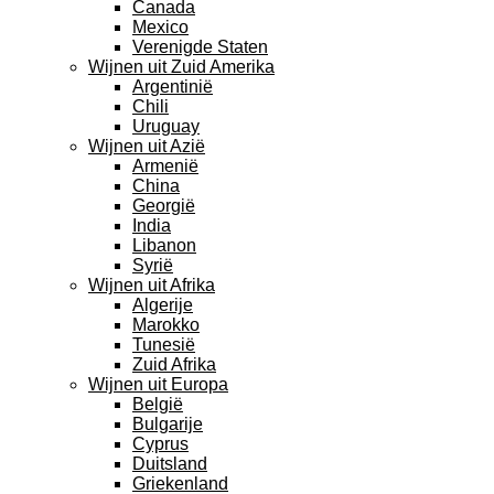
Canada
Mexico
Verenigde Staten
Wijnen uit Zuid Amerika
Argentinië
Chili
Uruguay
Wijnen uit Azië
Armenië
China
Georgië
India
Libanon
Syrië
Wijnen uit Afrika
Algerije
Marokko
Tunesië
Zuid Afrika
Wijnen uit Europa
België
Bulgarije
Cyprus
Duitsland
Griekenland