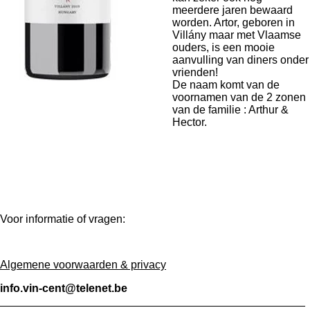
meerdere jaren bewaard
worden. Artor, geboren in
Villány maar met Vlaamse
ouders, is een mooie
aanvulling van diners onder
vrienden!
De naam komt van de
voornamen van de 2 zonen
van de familie : Arthur &
Hector.
I
L
n
i
Voor informatie of vragen:
s
n
t
k
a
e
g
d
Algemene voorwaarden & privacy
r
I
a
n
info.vin-cent@telenet.be
m
_________________________________________________