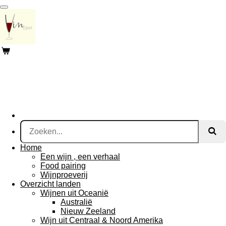
Ga
direct
naar
de
hoofdinhoud
Home
Een wijn , een verhaal
Food pairing
Wijnproeverij
Overzicht landen
Wijnen uit Oceanië
Australië
Nieuw Zeeland
Wijn uit Centraal & Noord Amerika