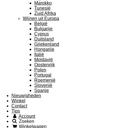
Marokko
Tunesië
Zuid Afrika
Wijnen uit Europa
België
Bulgarije
Cyprus
Duitsland
Griekenland
Hongarije
Italië
Moldavië
Oostenrijk
Polen
Portugal
Roemenië
Slovenië
Spanje
Nieuwigheden
Winkel
Contact
Tips
Account
Zoeken
Winkelwagen