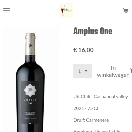
Ga
direct
naar
de
Amplus One
hoofdinhoud
€ 16,00
In
winkelwagen
Uit Chili -
Cachapoal valley
2021 - 75 Cl
Druif: Carmenere
Amplus wil in het Latijn