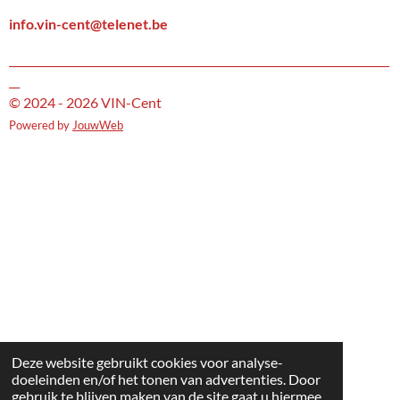
a
n
m
info.vin-cent@telenet.be
_______________________________________________________________________
__
© 2024 - 2026 VIN-Cent
Powered by
JouwWeb
Deze website gebruikt cookies voor analyse-
doeleinden en/of het tonen van advertenties. Door
gebruik te blijven maken van de site gaat u hiermee