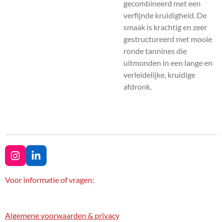
gecombineerd met een
verfijnde kruidigheid. De
smaak is krachtig en zeer
gestructureerd met mooie
ronde tannines die
uitmonden in een lange en
verleidelijke, kruidige
afdronk.
I
L
n
i
s
n
Voor informatie of vragen:
t
k
a
e
g
d
Algemene voorwaarden & privacy
r
I